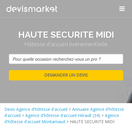
HAUTE SECURITE MIDI
Hôtesse d'accueil évènementielle
Devis Agence d'hôtesse d'accueil
>
Annuaire Agence d'hôtesse
d'accueil
>
Agence d'hôtesse d'accueil Hérault (34)
>
Agence
d'hôtesse d'accueil Montarnaud
>
HAUTE SECURITE MIDI