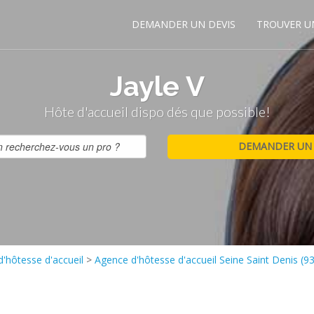
DEMANDER UN DEVIS
TROUVER U
Jayle V
Hôte d'accueil dispo dés que possible!
'hôtesse d'accueil
>
Agence d'hôtesse d'accueil Seine Saint Denis (93