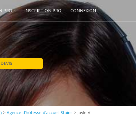
N PRO
INSCRIPTION PRO
CONNEXION
)
>
Agence d'hôtesse d'accueil Stains
>
Jayle V