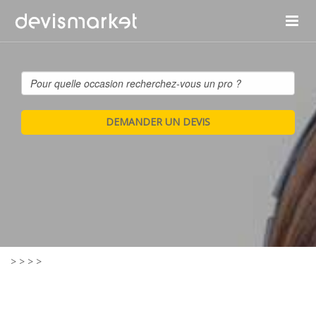
>
>
>
>