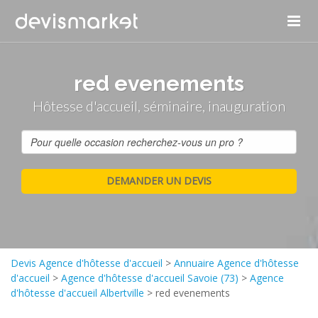
red evenements
Hôtesse d'accueil, séminaire, inauguration
Devis Agence d'hôtesse d'accueil
>
Annuaire Agence d'hôtesse
d'accueil
>
Agence d'hôtesse d'accueil Savoie (73)
>
Agence
d'hôtesse d'accueil Albertville
>
red evenements