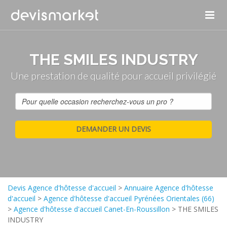
THE SMILES INDUSTRY
Une prestation de qualité pour accueil privilégié
Devis Agence d'hôtesse d'accueil
>
Annuaire Agence d'hôtesse
d'accueil
>
Agence d'hôtesse d'accueil Pyrénées Orientales (66)
>
Agence d'hôtesse d'accueil Canet-En-Roussillon
>
THE SMILES
INDUSTRY